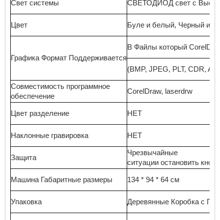
Свет
системы
СВЕТОДИОД
свет
с
Высок
Цвет
Буле
и
белый,
Черный
и
кр
В
Файлы
который
CorelDra
Графика
Формат
Поддерживается
(BMP, JPEG, PLT, CDR, AI)
Совместимость
программное
CorelDraw, laserdrw
обеспечение
Цвет
разделение
НЕТ
Наклонные
гравировка
НЕТ
Чрезвычайные
Защита
ситуации
остановить
кнопк
Машина
Габаритные размеры
134 * 94 * 64
см
Упаковка
Деревянные
Коробка
с
Пен