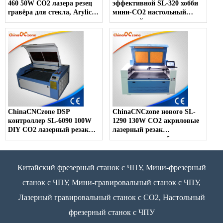
460 50W CO2 лазера резец
эффективной SL-320 хобби
гравёра для стекла, Arylic,
мини-CO2 настольный
дерево, кожа, пластмасса
лазерный гравер для
продажи
ChinaCNCzone DSP
ChinaCNCzone нового SL-
контроллер SL-6090 100W
1290 130W CO2 акриловые
DIY CO2 лазерный резак
лазерный резак
гравировальные станки
конкурентоспособная цена
Китайский фрезерный станок с ЧПУ, Мини-фрезерный
станок с ЧПУ, Мини-гравировальный станок с ЧПУ,
Лазерный гравировальный станок с CO2, Настольный
фрезерный станок с ЧПУ