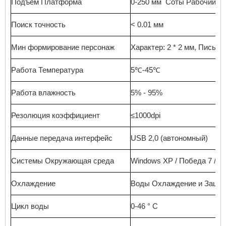
Подъем
Платформа
0-250
мм
Соты
Рабочий с
Поиск
точность
< 0.01
мм
Мин
формирование
персонаж
Характер:
2 * 2 мм,
Письмо
Работа
Температура
5
℃
-45
℃
Работа
влажность
5% - 95%
Резолюция
коэффициент
≤1000dpi
Данные
передача
интерфейс
USB
2,0
(автономный)
Системы
Окружающая среда
Windows
XP
/
Победа
7
/
П
Охлаждение
Воды
Охлаждение
и
Защи
Цикл
воды
0-46 ° C