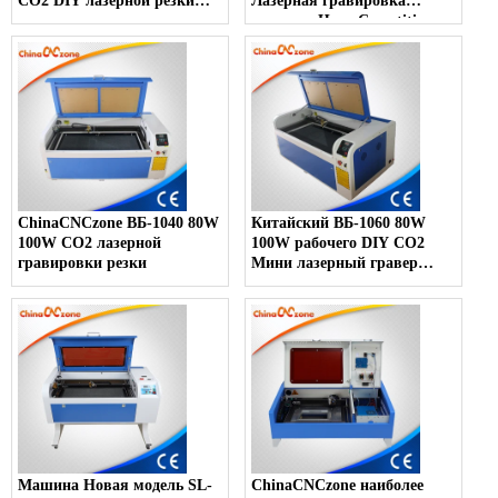
СО2 DIY лазерной резки
Лазерная гравировка
для продажи
машины Цена Cometitive
ChinaCNCzone ВБ-1040 80W
Китайский ВБ-1060 80W
100W СО2 лазерной
100W рабочего DIY CO2
гравировки резки
Мини лазерный гравер
машина для продажи -
ChinaCNCzone
Машина Новая модель SL-
ChinaCNCzone наиболее