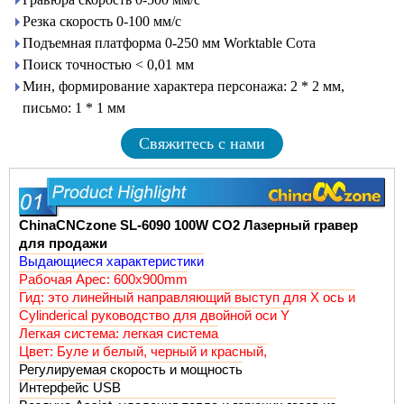
Резка скорость 0-100 мм/с
Подъемная платформа 0-250 мм Worktable Сота
Поиск точностью < 0,01 мм
Мин, формирование характера персонажа: 2 * 2 мм,
письмо: 1 * 1 мм
Свяжитесь с нами
ChinaCNCzone SL-6090 100W
CO2 Лазерный гравер
для продажи
Выдающиеся характеристики
Рабочая Арес: 600x900mm
Гид: это линейный направляющий выступ
для X ось и
Cylinderical руководство для двойной оси Y
Легкая система: легкая система
Цвет: Буле и белый, черный и красный,
Регулируемая скорость и мощность
Интерфейс USB