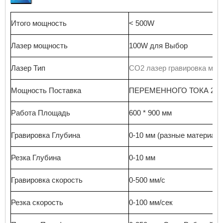
Итого
мощность
< 500W
Лазер
мощность
100W
для
Выбор
Лазер
Тип
CO2
лазер
гравировка
маш
Мощность
Поставка
ПЕРЕМЕННОГО ТОКА
220
Работа
Площадь
600 * 900
мм
Гравировка
Глубина
0-10
мм
(разные
материал
Резка
Глубина
0-10
мм
Гравировка
скорость
0-500 мм/с
Резка
скорость
0-100 мм/сек