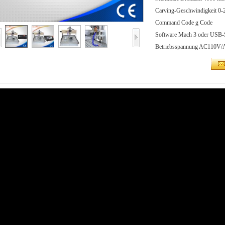
Carving-Geschwindigkeit 0-
Command Code g Code
Software Mach 3 oder USB-
Betriebsspannung AC110V