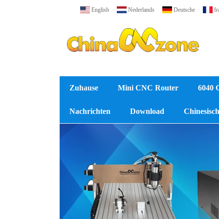
English
Nederlands
Deutsche
fr
Zuhause
Mini CNC Router
6040 
Nachrichten
Download
Chinesische