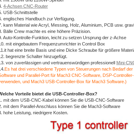
3. mit 1500W und 2200W-Spindel
4.
4-Achsen CNC-Router
5. USB-Schnittstelle
6. englisches Handbuch zur Verfügung.
7. kann Material wie Acryl, Messing, Holz, Aluminium, PCB usw. gravi
8. Bälle Crew machte es eine höhere Präzision.
9. Auto-Kontrolle-Funktion, leicht zu setzen Ursprung der z-Achse
10. mit eingebautem Frequenzumrichter in Control Box
11.it hat eine breite Basis und eine Dicke Schraube für größere Materia
12. begrenzte Schalter hinzugefügt.
13. von zuverlässigen und vertrauenswürdigen professionell
Mini-CN
14.
Es hat drei verschiedene Typen von Steuerungen nach Bedarf der
Software und Parallel-Port für Mach3 CNC-Software, DSP-Controller
verwenden, und Mach3 USB-Controller-Box für Mach3 Software.)
Welche Vorteile bietet die USB-Controller-Box?
1. mit dem USB-CNC-Kabel können Sie die USB-CNC-Software
2. mit dem Parallel-Anschluss können Sie die Mach3-Software
3. hohe Leistung, niedrigere Kosten.