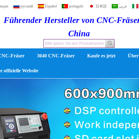
ançais
русский
Español
português
日本語
عربى
Führender Hersteller von CNC-Fräse
China
CNC-Fräser
3040 CNC-Fräser
Kaufe es jetzt
Über
 offizielle Website