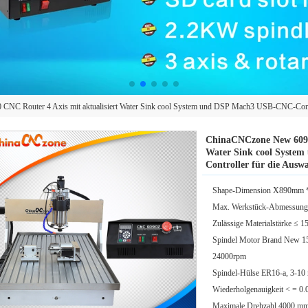
C Router 4 Axis mit aktualisiert Water Sink cool System und DSP Mach3 USB-CNC-Control
ChinaCNCzone New 6090 
Water Sink cool Syste
Controller für die Auswa
Shape-Dimension X890mm
Max. Werkstück-Abmessu
Zulässige Materialstärke ≤ 
Spindel Motor Brand New 1
24000rpm
Spindel-Hülse ER16-a, 3-1
Wiederholgenauigkeit < = 0
Maximale Drehzahl 4000 m