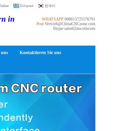
Italian
Ελληνικά
한국어
rn in
WHATSAPP:
008613725576791
Post:
Vertrieb@ChinaCNCzone.com
Skype:sales02atscotlecom
 uns
Kontaktieren Sie uns