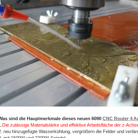
Was sind die Hauptmerkmale dieses neuen 6090
CNC Router 4 A
1.
Die zulässige Materialstärke und effektive Arbeitsfläche der z-Ach
2. neu hinzugefügte Wasserkühlung, vergrößern die Felder und verlän