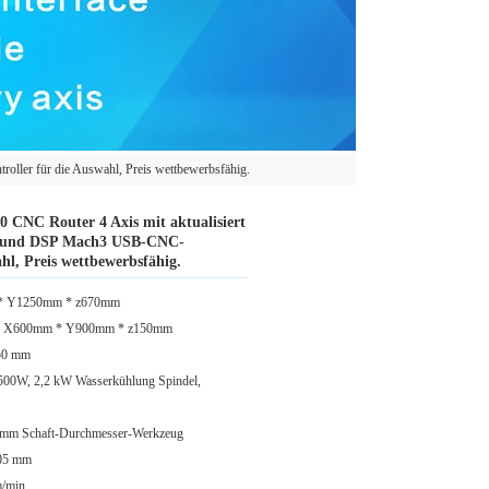
ler für die Auswahl, Preis wettbewerbsfähig.
CNC Router 4 Axis mit aktualisiert
m und DSP Mach3 USB-CNC-
hl, Preis wettbewerbsfähig.
 * Y1250mm * z670mm
ng X600mm * Y900mm * z150mm
150 mm
500W, 2,2 kW Wasserkühlung Spindel,
0 mm Schaft-Durchmesser-Werkzeug
.05 mm
m/min