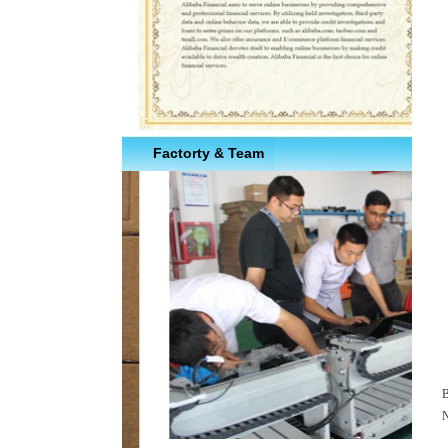
Factorty & Team
B
N