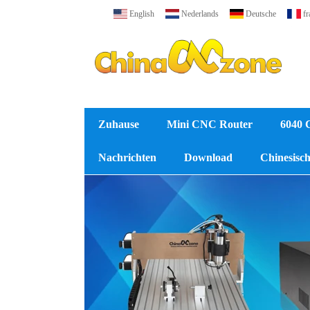
English
Nederlands
Deutsche
fr
Zuhause
Mini CNC Router
6040 
Nachrichten
Download
Chinesische