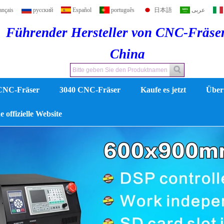
ançais
русский
Español
português
日本語
عربى
Führender Hersteller von CNC-Fräse
China
CNC-Fräser
3040 CNC-Fräser
Kaufe es jetzt
Über
 offizielle Website