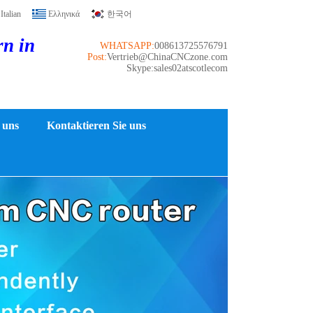
Italian
Ελληνικά
한국어
rn in
WHATSAPP:
008613725576791
Post:
Vertrieb@ChinaCNCzone.com
Skype:sales02atscotlecom
 uns
Kontaktieren Sie uns