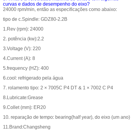
curvas e dados de desempenho do eixo?
24000 rpm/min, então as especificações como abaixo:
tipo de c.Spindle: GDZ80-2.2B
1.Rev (rpm): 24000
2. potência (kw):2.2
3.Voltage (V): 220
4.Current (A): 8
5.frequency (HZ): 400
6.cool: refrigerado pela água
7. rolamento tipo: 2 × 7005C P4 DT & 1 × 7002 C P4
8.Lubricate:Grease
9.Collet (mm): ER20
10. reparação de tempo: bearing(half year), do eixo (um ano)
11.Brand:Changsheng