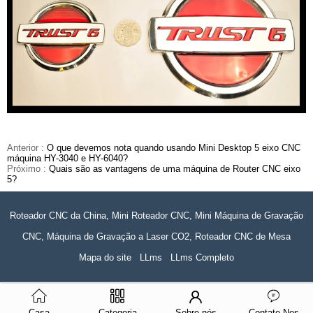
Anterior :
O que devemos nota quando usando Mini Desktop 5 eixo CNC
máquina HY-3040 e HY-6040?
Próximo :
Quais são as vantagens de uma máquina de Router CNC eixo
5?
Roteador CNC da China, Mini Roteador CNC, Mini Máquina de Gravação
CNC, Máquina de Gravação a Laser CO2, Roteador CNC de Mesa
Mapa do site
LLms
LLms Completo
Casa
Categoria
Sobre nós
Contate-Nos