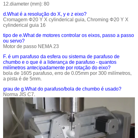
12.diameter (mm): 80
d.What é a resolução do X, y e z eixo?
Cromagem Φ20 Y X cylinderical guia, Chroming Φ20 Y X
cylinderical guia 16
tipo de e.What de motores controlar os eixos, passo a passo
ou servo?
Motor de passo NEMA 23
F. é um parafuso da esfera ou sistema de parafuso de
chumbo e o que é a liderança de parafuso - quantos
milímetros antecipadamente por rotação do eixo?
bola de 1605 parafuso, erro de 0.05mm por 300 milímetros,
a pista é de 5mm.
grau de g.What do parafuso/bola de chumbo é usado?
Norma JIS C7.