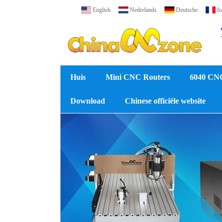
English
Nederlands
Deutsche
fr
Huis
Mini CNC Routers
6040 CN
Download
Chinese officiële website