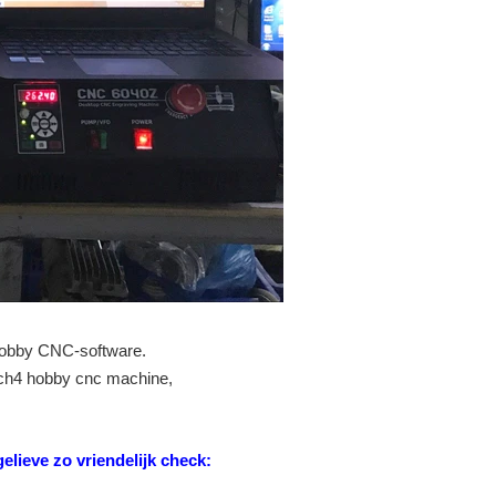
hobby CNC-software.
ach4 hobby cnc machine,
elieve zo vriendelijk check: