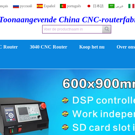
ançais
русский
Español
português
日本語
عربى
Toonaangevende China CNC-routerfab
C Router
3040 CNC Router
Koop het nu
Over ons