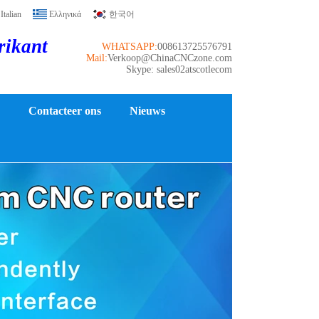
Italian
Ελληνικά
한국어
rikant
WHATSAPP:
008613725576791
Mail:
Verkoop@ChinaCNCzone.com
Skype: sales02atscotlecom
Contacteer ons
Nieuws