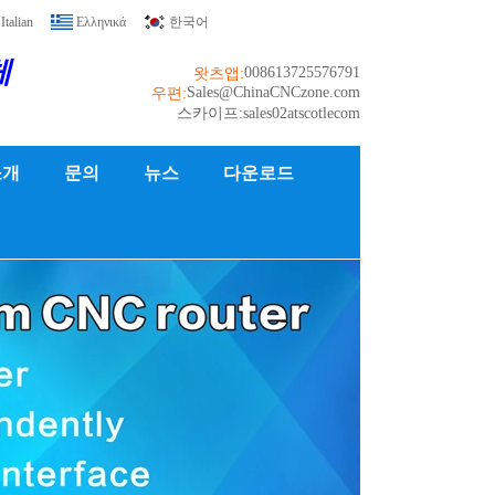
Italian
Ελληνικά
한국어
체
008613725576791
왓츠앱:
Sales@ChinaCNCzone.com
우편:
스카이프:sales02atscotlecom
소개
문의
뉴스
다운로드