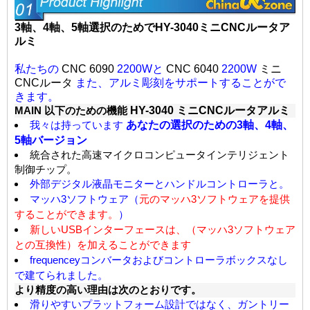
3軸、4軸、5軸選択のためでHY-3040ミニCNCルータア
ルミ
私たちの
CNC 6090
2200Wと
CNC 6040
2200W
ミニ
CNCルータ
また、アルミ彫刻をサポートすることがで
きます。
HY-3040
ミニCNCルータアルミ
M
AIN
以下のための機能
あなたの選択のための3軸、4軸、
我々は持っています
5軸バージョン
統合された高速マイクロコンピュータインテリジェント
制御チップ。
外部デジタル液晶モニターとハンドルコントローラと。
マッハ3ソフトウェア（
元のマッハ3ソフトウェアを提供
することができます。
）
新しいUSBインターフェースは、（マッハ3ソフトウェア
との互換性）を加えることができます
frequenceyコンバータおよびコントローラボックスなし
で建てられました。
より精度の高い理由は次のとおりです。
滑りやすいプラットフォーム設計ではなく、ガントリー