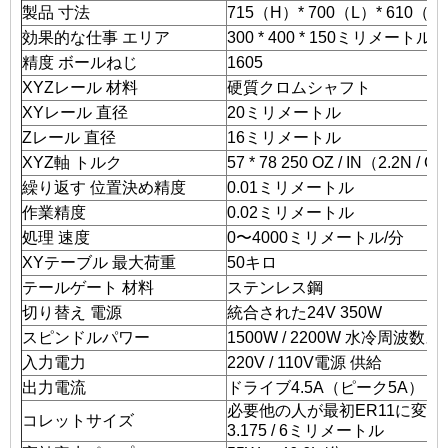
製品 寸法
715（H）* 700（L）* 610（
効果的な仕事 エリア
300 * 400 * 150ミリメートル
精度 ボールねじ
1605
XYZレール 材料
硬質クロムシャフト
XYレール 直径
20ミリメートル
Zレール 直径
16ミリメートル
XYZ軸 トルク
57 * 78 250 OZ / IN（2.2N / 
繰り返す 位置決め精度
0.01ミリメートル
作業精度
0.02ミリメートル
処理 速度
0〜4000ミリメートル/分
XYテーブル 最大荷重
50キロ
テールゲート 材料
ステンレス鋼
切り替え 電源
統合された24V 350W
スピンドルパワー
1500W / 2200W 水冷周波数
入力電力
220V / 110V電源 供給
出力電流
ドライブ4.5A（ピーク5A）
必要他の人が最初ER11に変更し
コレットサイズ
3.175 / 6ミリメートル