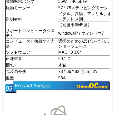
高効率水ポンプ
55W、 46.​​6L /分
駆動モーター
57 * 78ステッピングモータ 
メタル、真鍮、アクリル、木
ステンレス鋼
彫刻材料
（硬度未満45度）
サポートコンピュータシス
windowXP / ウィンドウ7
テム
コンピュータと接続する方
選択のための25ピンパラレルポー
法
ンターフェース
ソフトウェア
MACH3 3.04
正味重量
50キロ
梱包
木箱
包装の外側
78 * 66 * 82（cm）の
重量
96キロ