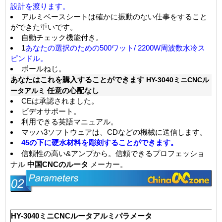
設計を渡ります。
アルミベースシートは確かに振動のない仕事をすること
ができた重いです。
自動チェック機能付き。
1
あなたの選択のための500ワット/ 2200W周波数水冷ス
ピンドル。
ボールねじ。
あなたはこれを購入することができます
HY-3040ミニCNCル
ータアルミ
任意の心配なし
CEは承認されました。
ビデオサポート。
利用できる英語マニュアル。
マッハ3ソフトウェアは、CDなどの機械に送信します。
45の下に硬水材料を彫刻することができます。
信頼性の高い&アンプから。信頼できるプロフェッショ
ナル
中国CNCのルータ
メーカー
。
HY-3040ミニCNCルータアルミパラメータ