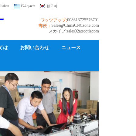
Italian
Ελληνικά
한국어
ー
008613725576791
ワッツアップ:
Sales@ChinaCNCzone.com
郵便：
スカイプ:sales02atscotlecom
ては
お問い合わせ
ニュース