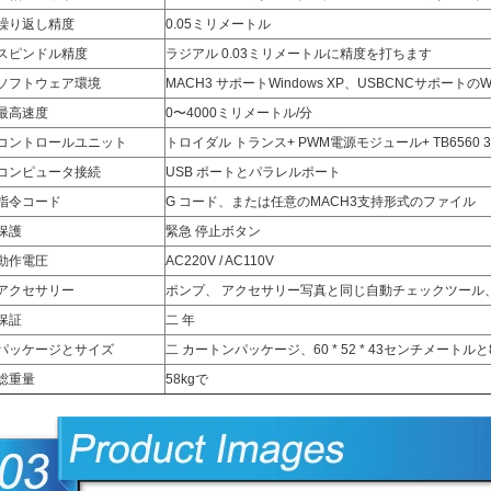
繰り返し精度
0.05ミリメートル
スピンドル精度
ラジアル 0.03ミリメートルに精度を打ちます
ソフトウェア環境
MACH3 サポートWindows XP、USBCNCサポートのWin
最高速度
0〜4000ミリメートル/分
コントロールユニット
トロイダル トランス+ PWM電源モジュール+ TB6560 
コンピュータ接続
USB ポートとパラレルポート
指令コード
G コー​​ド、または任意のMACH3支持形式のファイル
保護
緊急 停止ボタン
動作電圧
AC220V / AC110V
アクセサリー
ポンプ、 アクセサリー写真と同じ自動チェックツール
保証
二 年
パッケージとサイズ
二 カートンパッケージ、60 * 52 * 43センチメートルと80 
総重量
58kgで