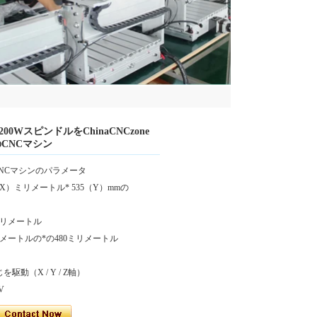
0WスピンドルをChinaCNCzone
のCNCマシン
のCNCマシンのパラメータ
X）ミリメートル* 535（Y）mmの
25ミリメートル
メートルの*の480ミリメートル
駆動（X / Y / Z軸）
V