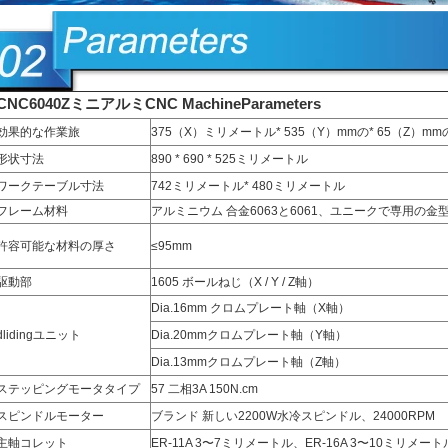
CNC6040ZミニアルミCNC MachineParameters
効果的な作業旅
375（X）ミリメートル* 535（Y）mmの* 65（Z）mm
形状寸法
890 * 690 * 525ミリメートル
ワークテーブル寸法
742ミリメートル* 480ミリメートル
フレーム材料
アルミニウム 合金6063と6061、ユニークで専用の
許容可能な材料の厚さ
≤95mm
駆動部
1605 ボールねじ（X / Y / Z軸）
Dia.16mm クロムプレート軸（X軸）
dlidingユニット
Dia.20mmクロムプレート軸（Y軸）
Dia.13mmクロムプレート軸（Z軸）
ステッピングモータタイプ
57 二相3A 150N.cm
スピンドルモーター
ブランド 新しい2200W水冷スピンドル、24000RPM
主軸コレット
ER-11A 3〜7ミリメートル、ER-16A 3〜10ミリメート