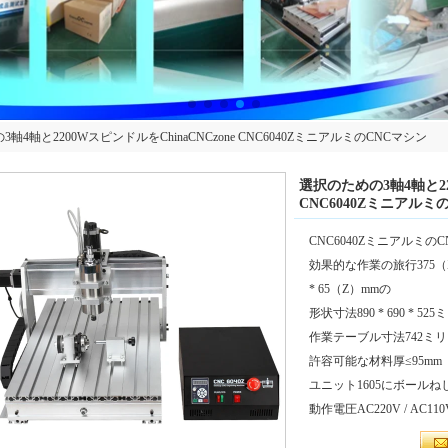
軸4軸と2200WスピンドルをChinaCNCzone CNC6040ZミニアルミのCNCマシン
選択のための3軸4軸と220
CNC6040Zミニアルミ
CNC6040Zミニアルミ
効果的な作業の旅行375（
* 65（Z）mmの
形状寸法890 * 690 * 5
作業テーブル寸法742ミリ
許容可能な材料厚≤95mm
ユニット1605にボールねじを
動作電圧AC220V / AC110