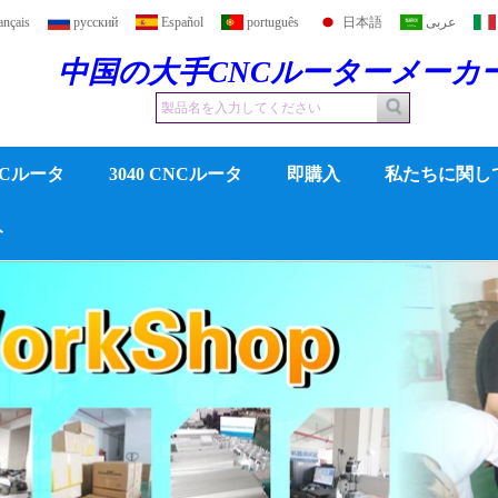
ançais
русский
Español
português
日本語
عربى
中国の大手CNCルーターメーカ
CNCルータ
3040 CNCルータ
即購入
私たちに関し
ト