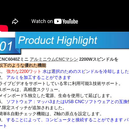
CNC6040Zミニ
アルミニウムCNCマシン
2200Wスピンドルを
以下のような優れた機能
1。
強力な2200ワット
水は選択のためのスピンドルを冷却しました
2。
アルミを加工することができます
ライブビデオをサポートしている常に利用可能3.技術サポート。
4.ボールは、高精度スクリュー。
メインボード5.独立した電源、生命を使用して延ばします。
6。
ソフトウェア：マッハ3またはUSB CNCソフトウェアとの互
7.限定スイッチが追加されました。
簡単8.自動チェック機能は、Z軸の原点を設定します。
9。
することによって、コンピュータと接続することができます
パ
ート