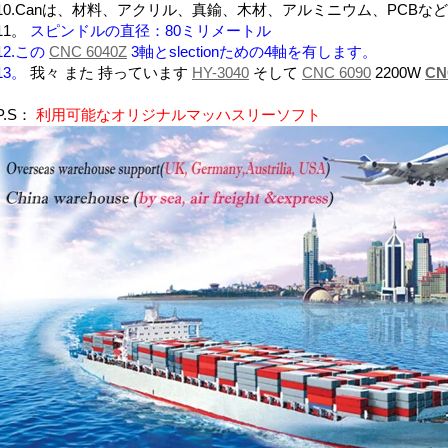
10.Canは、材料、アクリル、真鍮、木材、アルミニウム、PCBな
11。
スピンドルの直径：80ミリメートル
12.この
CNC 6040Z
3軸とslectionための4軸を有します。
13。
我々
また
持っています
HY-3040
そして
CNC 6090
2200W
C
P.S：
利用可能なオリジナルマッハスリーソフト