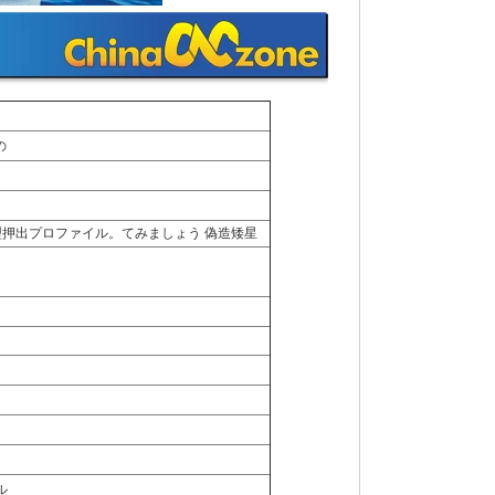
の
金型押出プロファイル。てみましょう 偽造矮星
ル