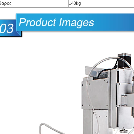
βάρος
149kg