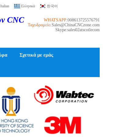
Italian
Ελληνικά
한국어
ών CNC
WHATSAPP:
008613725576791
Ταχυδρομείο:
Sales@ChinaCNCzone.com
Skype:sales02atscotlecom
ώρα
Σχετικά με εμάς