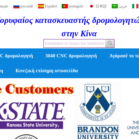
ançais
русский
Español
português
日本語
عربى
ορυφαίος κατασκευαστής δρομολογητ
στην Κίνα
C δρομολογητή
3040 CNC δρομολογητή
Αγόρασέ το τ
η
Κινεζική επίσημη ιστοσελίδα