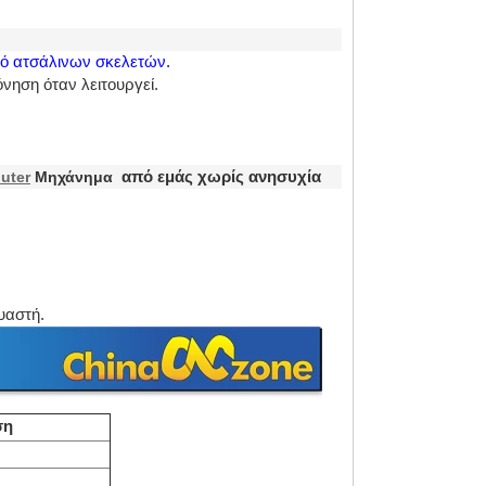
μό ατσάλινων σκελετών.
νηση όταν λειτουργεί.
uter
Μηχάνημα
από εμάς χωρίς ανησυχία
υαστή.
ση