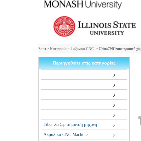
Σπίτι
>
Κατηγορία
>
4 αξονικό CNC
>
ChinaCNCzone προσιτή χό
Περιηγηθείτε στις κατηγορίες
Fiber λέιζερ σήμανση μηχανή
Ακρυλικό CNC Machine