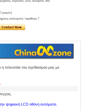
ρείχαλκο, Ακρυλικό, ξύλο, αλουμίνιο, από
45 μοιρών)
ματος υπολογιστή / παράθυρο 7
ι η τελευταία του σχεδιασμού μας με
.
λεγχος.
στην ψηφιακή LCD οθόνη αυτόματα.