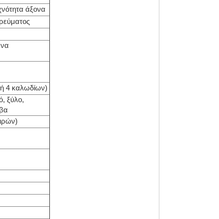
χνότητα άξονα
 ρεύματος
 να
ική 4 καλωδίων)
, ξύλο,
υβα
οιρών)