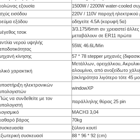
κολώνας εξουσία
1500W / 2200W water-cooled συ
ισχύς εισόδου
220V / 110V παροχή ηλεκτρικού
ρεύμα εξόδου
οδηγείτε 4.5A (κορυφή 5α)
3/3.175/6mm αν χρειαστεί άλλες
μέγεθος τσοκ
μεταβάλουν σε ER11 πρώτα
αντλία νερού υψηλής
55W, 46.6L/Min
αποδοτικότητας
μηχανή κίνησης
57 * 78 stepper μηχανές (διφασ
Μετάλλων, ορειχάλκου, Ακρυλικό
αλουμίνιο, από ανοξείδωτο χάλ
υλικό χαρακτική
(σκληρότητα λιγότερο τότε 45 μ
υποστήριξη ηλεκτρονικών
windowXP
υπολογιστών
Πώς να συνδεθείτε με τον
παράλληλης θύρας 25 pin
υπολογιστή
λογισμικό
MACH3 3,04
καθαρό βάρος
70kg
συσκευασία
ξύλινο κουτί
εξωτερική συσκευασί
88 * 96 * 92 (cm)