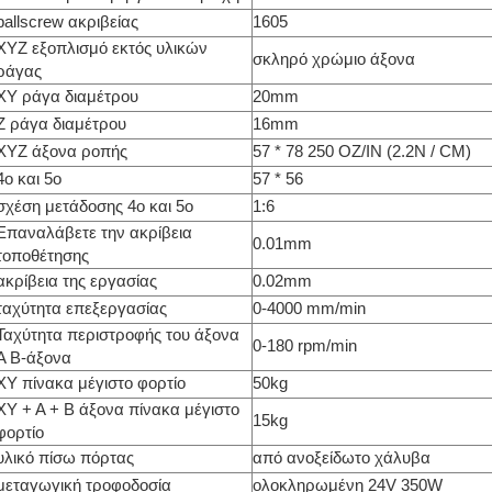
ballscrew ακριβείας
1605
XYZ εξοπλισμό εκτός υλικών
σκληρό χρώμιο άξονα
ράγας
XY ράγα διαμέτρου
20mm
Z ράγα διαμέτρου
16mm
XYZ άξονα ροπής
57 * 78 250 OZ/IN (2.2N / CM)
4ο και 5ο
57 * 56
σχέση μετάδοσης 4ο και 5ο
1:6
Επαναλάβετε την ακρίβεια
0.01mm
τοποθέτησης
ακρίβεια της εργασίας
0.02mm
ταχύτητα επεξεργασίας
0-4000 mm/min
Ταχύτητα περιστροφής του άξονα
0-180 rpm/min
A B-άξονα
XY πίνακα μέγιστο φορτίο
50kg
XY + A + B άξονα πίνακα μέγιστο
15kg
φορτίο
υλικό πίσω πόρτας
από ανοξείδωτο χάλυβα
μεταγωγική τροφοδοσία
ολοκληρωμένη 24V 350W