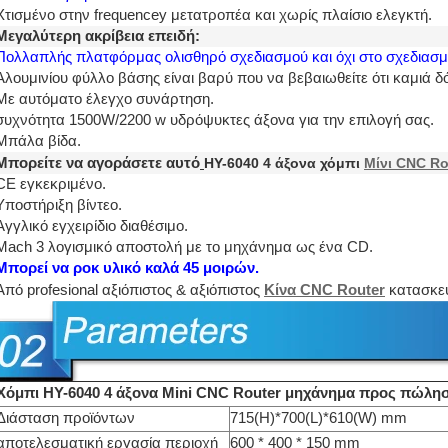
Χτισμένο στην frequencey μετατροπέα και χωρίς πλαίσιο ελεγκτή.
Μεγαλύτερη ακρίβεια επειδή:
Πολλαπλής πλατφόρμας ολισθηρό σχεδιασμού και όχι στο σχεδιασ
Αλουμινίου φύλλο βάσης είναι βαρύ που να βεβαιωθείτε ότι καμιά δό
Με αυτόματο έλεγχο συνάρτηση.
συχνότητα 1500W/2200 w υδρόψυκτες άξονα για την επιλογή σας.
Μπάλα βίδα.
Μπορείτε να αγοράσετε αυτό
HY-6040 4 άξονα χόμπι
Μίνι CNC Ro
CE εγκεκριμένο.
Υποστήριξη βίντεο.
Αγγλικό εγχειρίδιο διαθέσιμο.
Mach 3 λογισμικό αποστολή με το μηχάνημα ως ένα CD.
Μπορεί να ροκ υλικό καλά 45 μοιρών.
Από profesional αξιόπιστος & αξιόπιστος
Κίνα CNC Router
κατασκε
Χόμπι HY-6040 4 άξονα Mini CNC Router μηχάνημα προς πώλη
Διάσταση προϊόντων
715(H)*700(L)*610(W) mm
αποτελεσματική εργασία περιοχή
600 * 400 * 150 mm