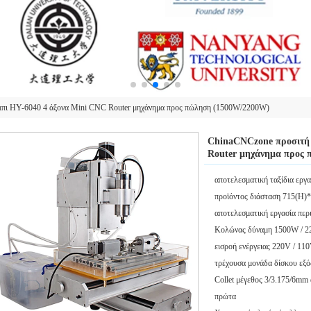
μπι HY-6040 4 άξονα Mini CNC Router μηχάνημα προς πώληση (1500W/2200W)
ChinaCNCzone προσιτή 
Router μηχάνημα προς
αποτελεσματική ταξίδια εργ
προϊόντος διάσταση 715(H
αποτελεσματική εργασία περ
Κολώνας δύναμη 1500W / 22
εισροή ενέργειας 220V / 11
τρέχουσα μονάδα δίσκου εξό
Collet μέγεθος 3/3.175/6mm
πρώτα