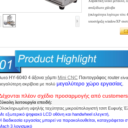
Χαρακτική υλικό μέταλλο, ο
ανοξείδωτο χάλυβα
(σκληρότητα λιγότερο τότε 
υποστήριξη windowXP συστή
HY-6040 4 άξονα χόμπι
Mini CNC
Παντογράφος router
Αυτό
είνα
μεγαλύτερο χώρο εργασίας
μεγαλύτερη ακρίβεια με πολύ
.
Δέχονται πλέον
σχέδιο προσαρμογής από
c
ustomers
Εύκολη λειτουργία επειδή:
Ολοκληρωμένη υψηλής ταχύτητας μικροϋπολογιστή τσιπ Ευφυής Έ
Με εξωτερικό ψηφιακό LCD οθόνη και handwheel ελεγκτή.
Η διαδικασία εργασίας μπορεί να παρακολουθείται, καταγράφεται 
Mach 3 λογισμικό