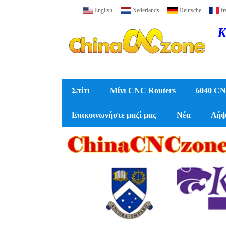
English
Nederlands
Deutsche
fr
Κ
Σπίτι
Μίνι CNC Routers
6040 CN
Επικοινωνήστε μαζί μας
Νέα
Λήψ