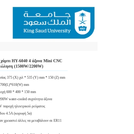
χόμπι HY-6040 4 άξονα Mini CNC
 πώληση (1500W/2200W)
ασίας 375 (Χ) χιλ * 535 (Υ) mm * 150 (Ζ) mm
)*700(L)*610(W) mm
ιοχή 600 * 400 * 150 mm
00W water-cooled συχνότητα άξονα
0V παροχή ηλεκτρικού ρεύματος
δου 4.5A (κορυφή 5α)
 αν χρειαστεί άλλες να μεταβάλουν σε ER11