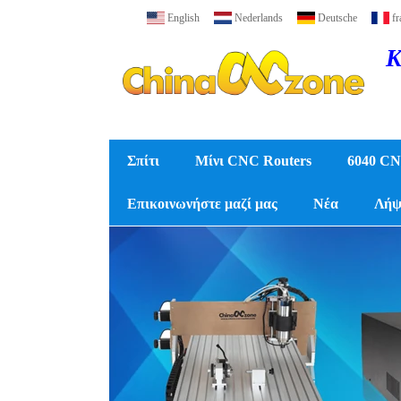
English
Nederlands
Deutsche
fr
Κ
Σπίτι
Μίνι CNC Routers
6040 CN
Επικοινωνήστε μαζί μας
Νέα
Λήψ