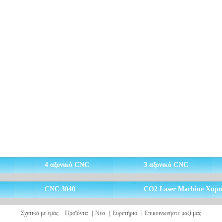
4 αξονικό CNC
3 αξονικό CNC
CNC 3040
CO2 Laser Machine Χαρα
κή
Σχετικά με εμάς
Προϊόντα
|
Νέα
|
Ευρετήριο
|
Επικοινωνήστε μαζί μας