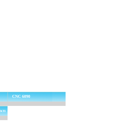
CNC 6090
κτι