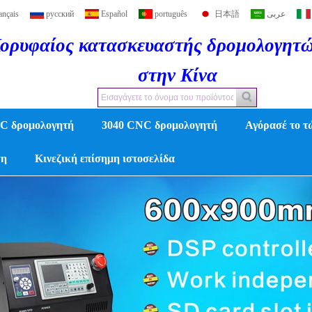
ançais
русский
Español
português
日本語
عربى
ορυφαίος κατασκευαστής δρομολογητ
στην Κίνα
C δρομολογητή
3040 CNC δρομολογητή
Αγόρασέ το τ
η
Κινεζική επίσημη ιστοσελίδα