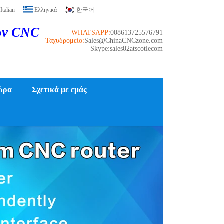
Italian
Ελληνικά
한국어
ών CNC
WHATSAPP:
008613725576791
Ταχυδρομείο:
Sales@ChinaCNCzone.com
Skype:sales02atscotlecom
ώρα
Σχετικά με εμάς