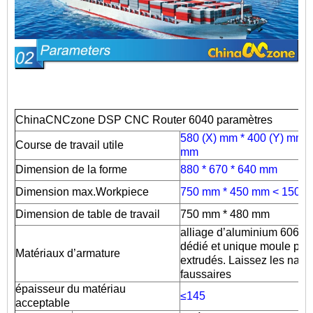
ChinaCNCzone DSP
CNC Router 6040
paramètres
580 (X) mm * 400 (Y) mm *
Course de travail utile
mm
Dimension de la forme
880 * 670 * 640 mm
Dimension max.Workpiece
750 mm * 450 mm < 150m
Dimension de table de travail
750 mm * 480 mm
alliage d’aluminium 6063 
dédié et unique moule prof
Matériaux d’armature
extrudés. Laissez les nain
faussaires
épaisseur du matériau
≤145
acceptable