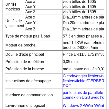
Axe x
vis à billes de 1605
Unités
Axe Y
vis à billes de 1605
motrices
Axe Z
vis à billes de 1605
Axe x
Dia.16mm arbres de plaq
Unités de
Axe Y
Dia.20mm arbres de plaq
glissement
Axe Z
Dia.13mm arbres de plaq
Type de moteur pas à pas
57 3 en deux phases a 15
neuf 1.5KW eau refroidiss
Moteur de broche
broche, 24000 tr/min
Douille d’axe principal
Pince ER11/3,175 mm/6 
Précision de répétition
0,05 mm
Précision de la broche
radial battre acuités 0,03 
G code/onglet fichiers/nc 
Instructions de découpage
fichiers/fichier/GERBER fic
DXF
par le biais de parallèle et
Interface de communication
connexion USB avec l’ordi
Environnement logiciel
Windows XP/Win7/Win8/W