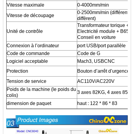
Vitesse maximale
0-4000mm/min
0-2500mm/min (différents 
Vitesse de découpage
diffèrent)
Transformateur torique +
Unité de contrôle
Electricité module + B6560
Conseil en voiture
Connexion à l’ordinateur
port USB/port parallèle
Code de commande
Code de G
Logiciel acceptable
Mach3, USBCNC
Protection
Bouton d’arrêt d’urgence
Tension de service
AC110V/AC220V
Poids de la machine (le poids du
3 axes 82KG, 4 axes 85kg
colis)
dimension de paquet
haut : 122 * 86 * 83