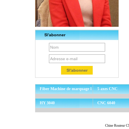
S\'abonner
Fiber Machine de marquage l
5 axes CNC
aser
HY 3040
CNC 6040
Chine Routeur C