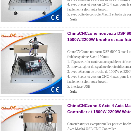
4. avec 3 axes et version CNC 4 axes pour la sé
facilement selon votre besoin.
5. avec boîte de contrôle Mach3 et boîte de 
Suite
ChinaCNCzone nouveau DSP 609
1500W/2200W broche et eau fra
ChinaCNCzone nouveau DSP 6090 3 axe 4 a
fraîche système Z axe 150mm
1. l’épaisseur du matériau acceptable et effica
2. nouveau ajout du système de refroidissement
3. avec sélection de broche de 1500W et 220
4. avec 3 axes et version CNC 4 axes pour la sé
facilement selon votre besoin.
5. interface USB
Suite
ChinaCNCzone 3 Axis 4 Axis M
Controller et 1500W 2200W Wate
Caractéristiques exceptionnelles pour ce h
Avec Mach4 USB CNC Controller.