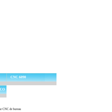
CNC 6090
r CO
ur CNC de bureau