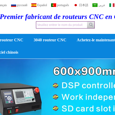
ançais
русский
Español
português
日本語
عربى
Premier fabricant de routeurs CNC en
 routeur CNC
3040 routeur CNC
Achetez-le maintenan
iciel chinois