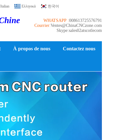
Italian
Ελληνικά
한국어
 Chine
WHATSAPP :
008613725576791
Courrier:
Ventes@ChinaCNCzone.com
Skype:sales02atscotlecom
t
À propos de nous
Contactez nous