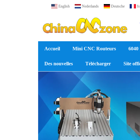
English
Nederlands
Deutsche
fr
Accueil
Mini CNC Routeurs
6040
Des nouvelles
Télécharger
Site off