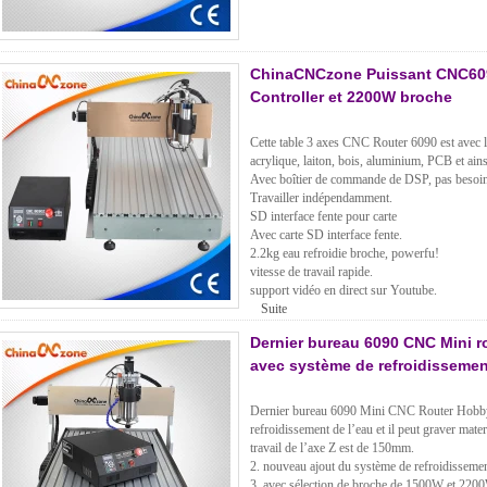
ChinaCNCzone Puissant CNC609
Controller et 2200W broche
Cette table 3 axes CNC Router 6090 est avec la
acrylique, laiton, bois, aluminium, PCB et ains
Avec boîtier de commande de DSP, pas besoin 
Travailler indépendamment.
SD interface fente pour carte
Avec carte SD interface fente.
2.2kg eau refroidie broche, powerfu!
vitesse de travail rapide.
support vidéo en direct sur Youtube.
Suite
Dernier bureau 6090 CNC Mini 
avec système de refroidissemen
Dernier bureau 6090 Mini CNC Router Hobb
refroidissement de l’eau et il peut graver mate
travail de l’axe Z est de 150mm.
2. nouveau ajout du système de refroidissement
3. avec sélection de broche de 1500W et 220