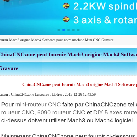
urnir Mach3 origine Mach4 Software pour notre machine Mini CNC Gravure
ChinaCNCzone peut fournir Mach3 origine Mach4 Softwa
Gravure
ChinaCNCzone peut fournir Mach3 origine Mach4 Software 
uteur :
ChinaCNCzone
La source :
Libérer :
2015-12-26 12:43:59
Pour
mini-routeur CNC
faite par ChinaCNCzone tel
routeur CNC
,
6090 routeur CNC
et
DIY 5 axes rout
ci-dessus doivent utiliser Mach3 ou Mach4 logiciel.
Maintenant ChinaCNCzone peut fournir ci-dessous 3 