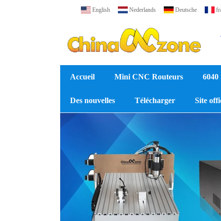
English
Nederlands
Deutsche
fr
Accueil
Mini CNC Routeurs
6040
Des nouvelles
Télécharger
Site off