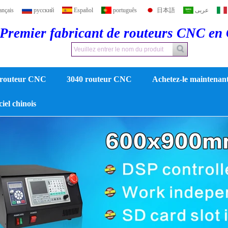
ançais
русский
Español
português
日本語
عربى
Premier fabricant de routeurs CNC en
 routeur CNC
3040 routeur CNC
Achetez-le maintenan
iciel chinois