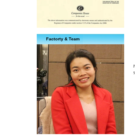
Factorty & Team
P
S