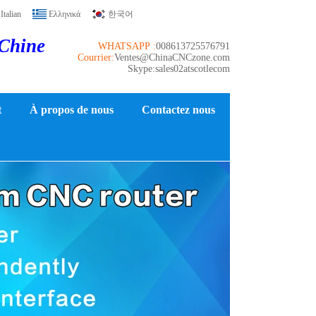
Italian
Ελληνικά
한국어
 Chine
WHATSAPP :
008613725576791
Courrier:
Ventes@ChinaCNCzone.com
Skype:sales02atscotlecom
t
À propos de nous
Contactez nous