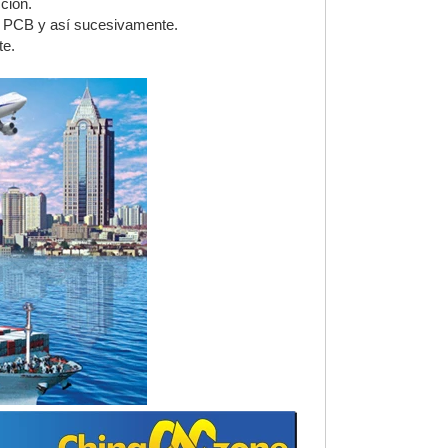
ción.
o, PCB y así sucesivamente.
te.