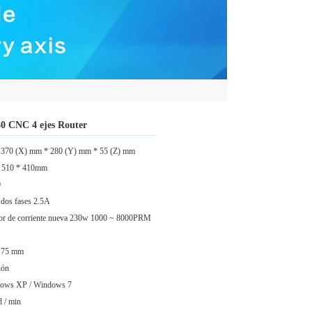
 CNC 4 ejes Router
ivo 370 (X) mm * 280 (Y) mm * 55 (Z) mm
* 510 * 410mm
0
 dos fases 2.5A
tor de corriente nueva 230w 1000 ~ 8000PRM
,175 mm
ión
ndows XP / Windows 7
 / min