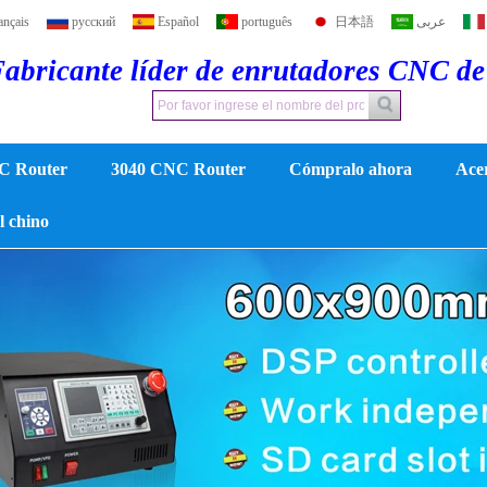
ançais
русский
Español
português
日本語
عربى
abricante líder de enrutadores CNC d
C Router
3040 CNC Router
Cómpralo ahora
Acer
al chino