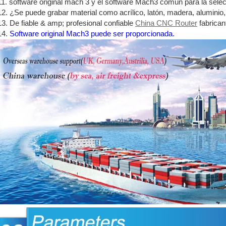
11. software original mach 3 y el software Mach3 común para la selec
12. ¿Se puede grabar material como acrílico, latón, madera, alumini
13. De fiable & amp; profesional confiable
China CNC Router
fabrican
14.
Software original Mach3 puede ser proporcionada.