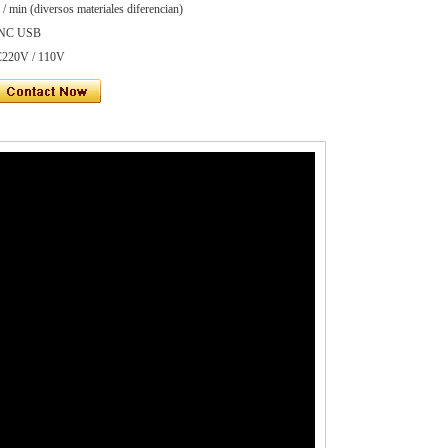
 min (diversos materiales diferencian)
 CNC USB
AC220V / 110V