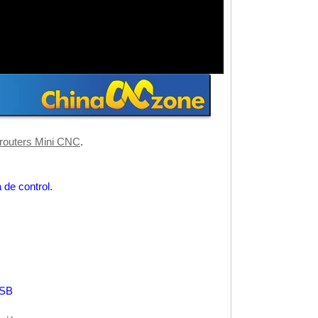
routers Mini CNC
.
 de control.
USB