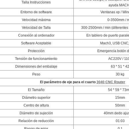
Talla Instrucciones
ayuda MAC
Entorno de software
Ventanas xp / Wi
Velocidad máxima
0-3500mm / 
Velocidad de Talla
300-2500mm / min (diferentes m
Conexión al ordenador
En tablero de puerto paral
Software Aceptable
Mach3, USB CNC
Protección
Emergencia botón d
Tensión de funcionamiento
AC220V / 11
Dimensiones del embalaje
63 * 51 * 4
Peso
30 kg
El parámetro de eje para el cuarto
3040 CNC Router
El Tamaño
54 * 59 * 73
Diámetro superior
15mm
Centro de altura
50mm
Diámetro de sujeción
40mm dedo aju
Relación de reducción
01:03
Rango de error
0.1