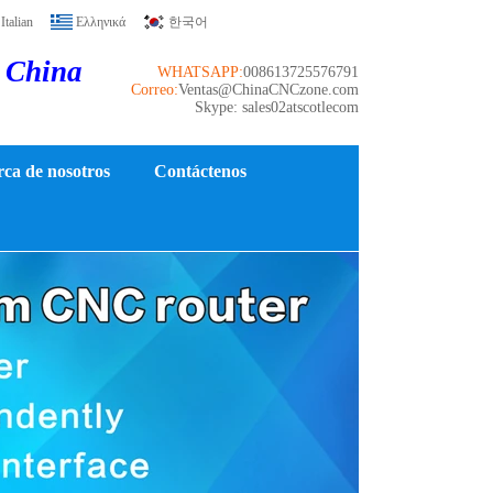
Italian
Ελληνικά
한국어
e China
WHATSAPP:
008613725576791
Correo:
Ventas@ChinaCNCzone.com
Skype: sales02atscotlecom
ca de nosotros
Contáctenos