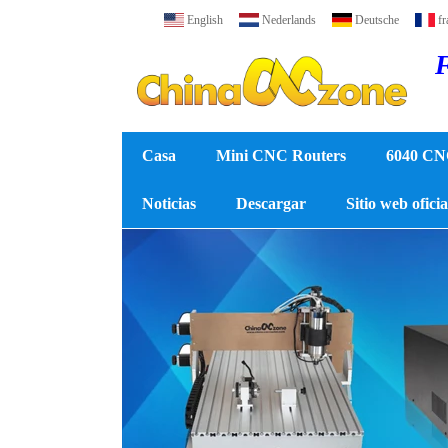
English
Nederlands
Deutsche
fr
F
Casa
Mini CNC Routers
6040 CN
Noticias
Descargar
Sitio web ofici