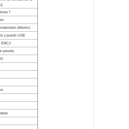
H3
ndows 7
min
ateriales difieren)
elo y puerto USB
, EMC2
e parada
0V
2
mm
stada