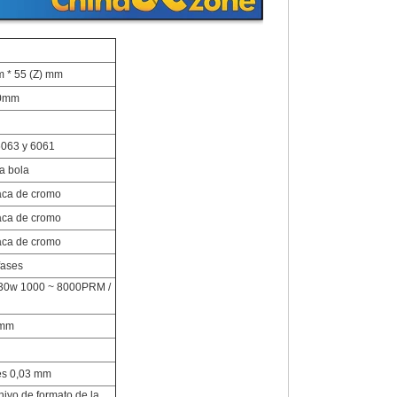
m * 55 (Z) mm
10mm
6063 y 6061
la bola
aca de cromo
aca de cromo
aca de cromo
fases
230w 1000 ~ 8000PRM /
 mm
 es 0,03 mm
ivo de formato de la