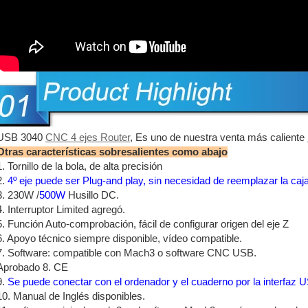
USB 3040
CNC 4 ejes Router
, Es uno de nuestra venta más caliente
Otras características sobresalientes como abajo
1. Tornillo de la bola, de alta precisión
2.
4º eje puede ser Plug-and play, sin necesidad de reemplazar la caja
3. 230W /
500W
Husillo DC.
4. Interruptor Limited agregó.
5.
Función Auto-comprobación, fácil de configurar origen del eje Z
6. Apoyo técnico siempre disponible, vídeo compatible.
7. Software: compatible con Mach3 o software CNC USB.
Aprobado 8. CE
9.
Se puede conectar con el ordenador y el cuaderno por la interfaz 
10. Manual de Inglés disponibles.