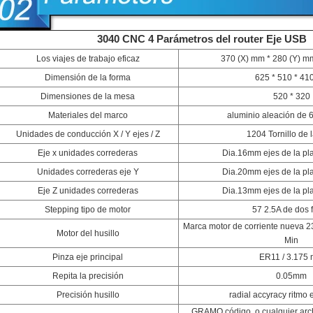
3040 CNC 4 Parámetros del router Eje USB
Los viajes de trabajo eficaz
370 (X) mm * 280 (Y) m
Dimensión de la forma
625 * 510 * 4
Dimensiones de la mesa
520 * 320
Materiales del marco
aluminio aleación de 
Unidades de conducción X / Y ejes / Z
1204 Tornillo de 
Eje x unidades correderas
Dia.16mm ejes de la pl
Unidades correderas eje Y
Dia.20mm ejes de la pl
Eje Z unidades correderas
Dia.13mm ejes de la pl
Stepping tipo de motor
57 2.5A de dos 
Marca motor de corriente nueva 
Motor del husillo
Min
Pinza eje principal
ER11 / 3.175
Repita la precisión
0.05mm
Precisión husillo
radial accyracy ritmo
GRAMO código, o cualquier arch