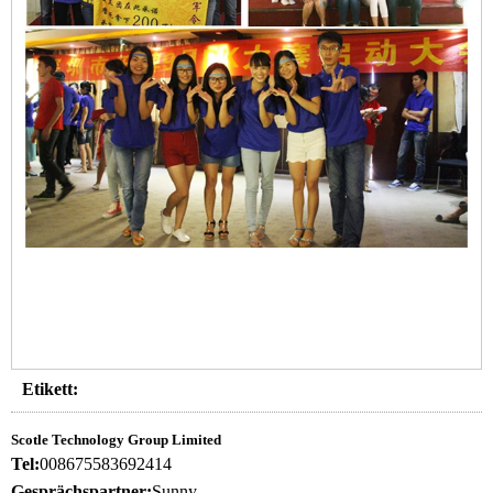
Etikett:
Scotle Technology Group Limited
Tel:
008675583692414
Gesprächspartner:
Sunny