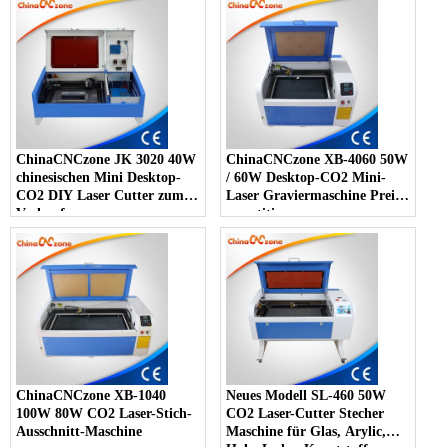
ChinaCNCzone JK 3020 40W
ChinaCNCzone XB-4060 50W
chinesischen Mini Desktop-
/ 60W Desktop-CO2 Mini-
CO2 DIY Laser Cutter zum
Laser Graviermaschine Preis
Verkauf
cometitive
ChinaCNCzone XB-1040
Neues Modell SL-460 50W
100W 80W CO2 Laser-Stich-
CO2 Laser-Cutter Stecher
Ausschnitt-Maschine
Maschine für Glas, Arylic,