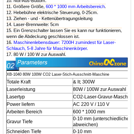
10. Not-Aus-Buttom.
11. Größere Größe,
600 * 1000 mm Arbeitsbereich
.
12. Hebebühne elektrische Steuerung, 0-25cm.
13. Ziehen - und - Kettenübertragungsleitung
14. Laser-Brennweite: 5cm
15. Ein Grenzschalter lassen Sie es kann nur funktionieren,
wenn die Abdeckung geschlossen ist.
16.
Maschinenlebensdauer: 7200H zumindest für Laser-
Schlauch, 5-8 Jahre für Maschinenkörper.
17. 80 W / 100 W zur Auswahl.
XB-1040 80W 100W CO2 Laser-Stich-Ausschnitt-Maschine
Totale Kraft
& lt; 300W
Laserleistung
80W / 100W zur Auswahl
Lasertyp
CO2-Laser-Gravur-Maschin
Power liefern
AC 220 V / 110 V
Arbeiten Bereich
600 * 1000 mm
0-10 mm (unterschiedliche M
Gravur Tiefe
abweichen)
Schneiden Tiefe
0-10 mm