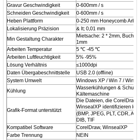
Gravur Geschwindigkeit
0-600mm / s
Schneiden Geschwindigkeit
0-600mm / s
Heben Plattform
0-250 mm Honeycomb Arbeit
Lokalisierung Präzision
& lt; 0,01 mm
Mietsache: 2 * 2mm, Buchsta
Min Gestaltung Charakter
1mm
Arbeiten Temperatur
5 ℃ -45 ℃
Arbeiten Luftfeuchtigkeit
5% -95%
Lösung Verhältnis
≤1000dpi
Daten Übergabeschnittstelle
USB 2.0 (offline)
System Umwelt
Windows XP / Win 7 / Win 8
Wasserkühlungen & Schutz 
Kühlung
Kältemaschine
Die Dateien, die CorelDraw
WinsealXP identifizieren kö
Grafik-Format unterstützt
(BMP, JPEG, PLT, CDR, AI,)
DIB, TIF
Kompatibel Software
CorelDraw, WinsealXP
Farbe Trennung
NEIN