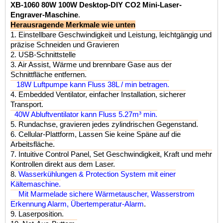
XB-1060 80W 100W Desktop-DIY CO2
Mini-Laser-
Engraver-Maschine
.
Herausragende Merkmale wie unten
1. Einstellbare Geschwindigkeit und Leistung, leichtgängig und
präzise Schneiden und Gravieren
2. USB-Schnittstelle
3. Air Assist, Wärme und brennbare Gase aus der
Schnittfläche entfernen.
18W Luftpumpe kann Fluss 38L / min betragen.
4. Embedded Ventilator, einfacher Installation, sicherer
Transport.
40W Abluftventilator kann Fluss 5.27m³ min.
5. Rundachse, gravieren jedes zylindrischen Gegenstand.
6. Cellular-Plattform, Lassen Sie keine Späne auf die
Arbeitsfläche.
7. Intuitive Control Panel, Set Geschwindigkeit, Kraft und mehr
Kontrollen direkt aus dem Laser.
8.
Wasserkühlungen & Protection System mit einer
Kältemaschine.
Mit Marmelade sichere Wärmetauscher, Wasserstrom
Erkennung Alarm, Übertemperatur-Alarm
.
9. Laserposition.