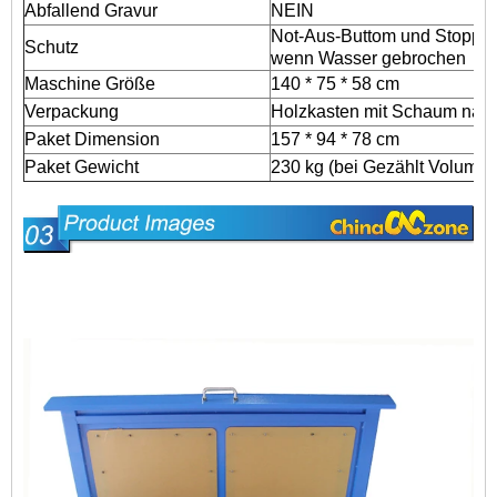
Abfallend Gravur
NEIN
Not-Aus-Buttom und Stopp ar
Schutz
wenn Wasser gebrochen
Maschine Größe
140 * 75 * 58 cm
Verpackung
Holzkasten mit Schaum nach
Paket Dimension
157 * 94 * 78 cm
Paket Gewicht
230 kg (bei Gezählt Volume