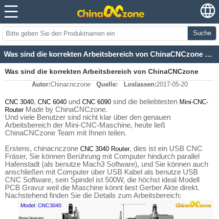
Suche
Was sind die korrekten Arbeitsbereich von ChinaCNCzone CNC 3040, CNC 6040, CNC 6090 Fräser?
Was sind die korrekten Arbeitsbereich von ChinaCNCzone
Autor:
Chinacnczone
Quelle:
Loslassen:
2017-05-20
CNC 3040, CNC 6040, CNC 6090 Fräser?
,
und
sind die beliebtesten
CNC 3040
CNC 6040
CNC 6090
Mini-CNC-
Made by ChinaCNCzone.
Router
Und viele Benutzer sind nicht klar über den genauen
Arbeitsbereich der Mini-CNC-Maschine, heute ließ
ChinaCNCzone Team mit Ihnen teilen.
Erstens, chinacnczone
, dies ist ein USB CNC
CNC 3040 Router
Fräser, Sie können Berührung mit Computer hindurch parallel
Hafenstadt (als benutze Mach3 Software), und Sie können auch
anschließen mit Computer über USB Kabel als benutze USB
CNC Software, sein Spindel ist 500W, die höchst ideal Modell
PCB Gravur weil die Maschine könnt liest Gerber Akte direkt.
Nachstehend finden Sie die Details zum Arbeitsbereich: