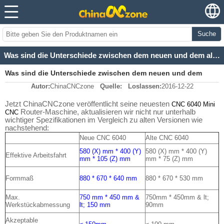
Suche
Was sind die Unterschiede zwischen dem neuen und dem alten ChinaCNCzone CNC 6040 4 AXIS?
Was sind die Unterschiede zwischen dem neuen und dem
Autor:
ChinaCNCzone
Quelle:
Loslassen:
2016-12-22
alten ChinaCNCzone CNC 6040 4 AXIS?
Jetzt ChinaCNCzone veröffentlicht seine neuesten
CNC 6040
Mini
Router-Maschine, aktualisieren wir nicht nur unterhalb
CNC
wichtiger Spezifikationen im Vergleich zu alten Versionen wie
nachstehend:
Neue CNC 6040
Alte CNC 6040
580 (X) mm * 400 (Y)
580 (X) mm * 400 (Y)
Effektive Arbeitsfahrt
mm * 105 (Z) mm
mm * 75 (Z) mm
Formmaß
880 * 670 * 640 mm
880 * 670 * 530 mm
Max.
750 mm * 450 mm &
750mm * 450mm & lt;
Werkstückabmessung
lt; 150 mm
90mm
Akzeptable