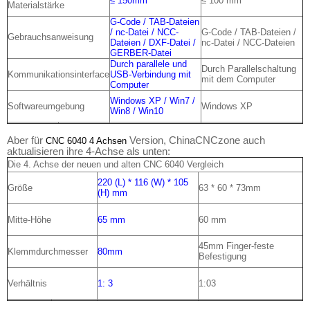
≤ 150mm
≤ 100 mm
Materialstärke
G-Code / TAB-Dateien
/ nc-Datei / NCC-
G-Code / TAB-Dateien /
Gebrauchsanweisung
Dateien / DXF-Datei /
nc-Datei / NCC-Dateien
GERBER-Datei
Durch parallele und
Durch Parallelschaltung
Kommunikationsinterface
USB-Verbindung mit
mit dem Computer
Computer
Windows XP / Win7 /
Softwareumgebung
Windows XP
Win8 / Win10
Aber für
Version, ChinaCNCzone auch
CNC 6040 4 Achsen
aktualisieren ihre 4-Achse als unten:
Die 4. Achse der neuen und alten CNC 6040 Vergleich
220 (L) * 116 (W) * 105
Größe
63 * 60 * 73mm
(H) mm
Mitte-Höhe
65 mm
60 mm
45mm Finger-feste
Klemmdurchmesser
80mm
Befestigung
Verhältnis
1: 3
1:03