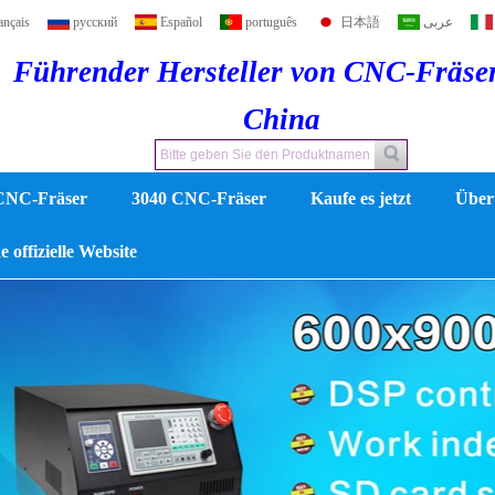
ançais
русский
Español
português
日本語
عربى
Führender Hersteller von CNC-Fräse
China
CNC-Fräser
3040 CNC-Fräser
Kaufe es jetzt
Über
 offizielle Website