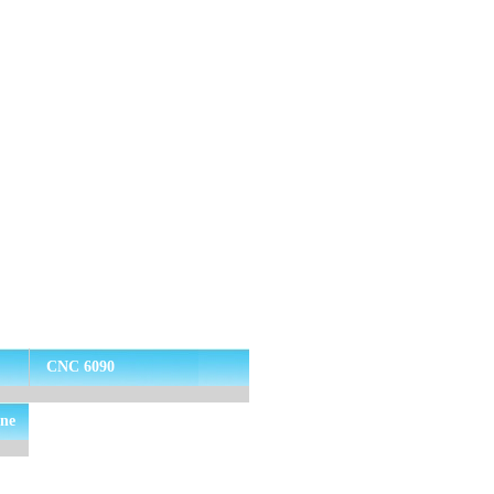
CNC 6090
ine