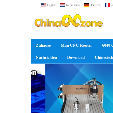
English
Nederlands
Deutsche
fr
Zuhause
Mini CNC Router
6040 
Nachrichten
Download
Chinesische