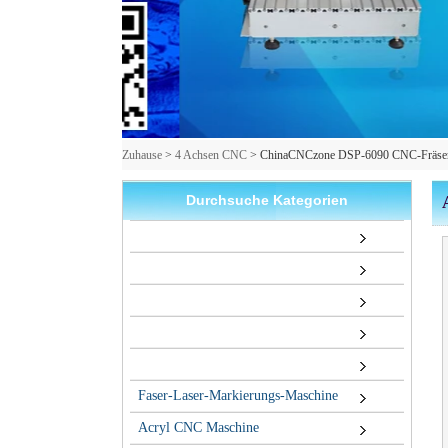
Zuhause
>
4 Achsen CNC
>
ChinaCNCzone DSP-6090 CNC-Fräser
Durchsuche Kategorien
Faser-Laser-Markierungs-Maschine
Acryl CNC Maschine