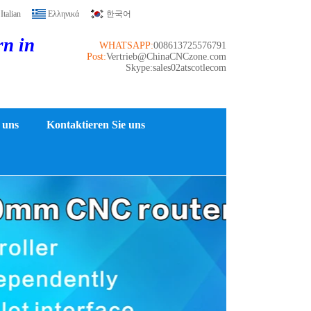
Italian
Ελληνικά
한국어
rn in
WHATSAPP:
008613725576791
Post:
Vertrieb@ChinaCNCzone.com
Skype:sales02atscotlecom
 uns
Kontaktieren Sie uns