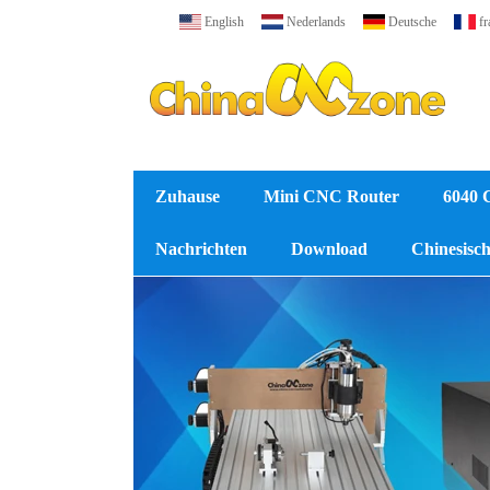
English
Nederlands
Deutsche
fr
Zuhause
Mini CNC Router
6040 
Nachrichten
Download
Chinesische