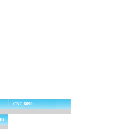
CNC 6090
ine