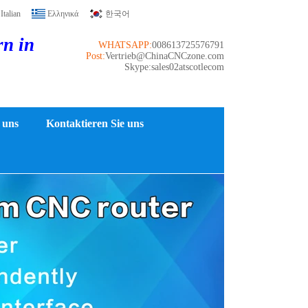
Italian
Ελληνικά
한국어
rn in
WHATSAPP:
008613725576791
Post:
Vertrieb@ChinaCNCzone.com
Skype:sales02atscotlecom
 uns
Kontaktieren Sie uns