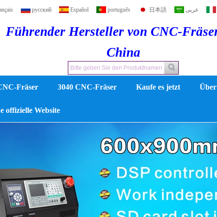
ançais
русский
Español
português
日本語
عربى
Führender Hersteller von CNC-Fräse
China
CNC-Fräser
3040 CNC-Fräser
Kaufe es jetzt
Über
 offizielle Website