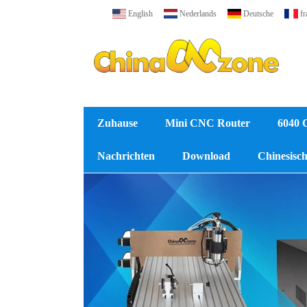
English
Nederlands
Deutsche
fr
Zuhause
Mini CNC Router
6040 
Nachrichten
Download
Chinesische