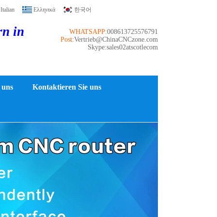
Italian
Ελληνικά
한국어
rn in
WHATSAPP:
008613725576791
Post:
Vertrieb@ChinaCNCzone.com
Skype:sales02atscotlecom
 uns
Kontaktieren Sie uns