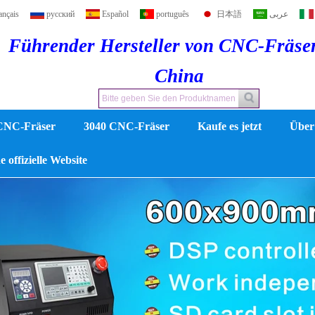
ançais
русский
Español
português
日本語
عربى
Führender Hersteller von CNC-Fräse
China
CNC-Fräser
3040 CNC-Fräser
Kaufe es jetzt
Über
 offizielle Website