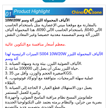
10W/20W الألياف المحمولة الليزر آلة وسم
بالمقارنة مع موقعنا
ميني الإعصارية
مثل
باستخدام الحاسب
الآلي 6040
,
باستخدام الحاسب الآلي 6090
، هذا المحمولة
ألياف
الليزر آلة وسم
المصممة معدنية خصيصا وغير-المعادن النقش
معظم أسعار منافسة مع التكوين عالية.
10W/20W الألياف المحمولة الليزر
الميزات الرئيسية لهذا S004
آلة وسم
1. الألياف الضوئية الليزر، بيئة ودية وسهلة الصيانة.
2. حياة الليزر يمكن أن يصل إلى 100000 ساعة.
3. صغيرة الحجم والوزن، وأقل من 35KGS.
4. عملية سهلة البرمجيات، متوافقة مع أوتوكاد فوتوشوب،
الطلاء،
5. يعمل دون الاستهلاك قطع الغيار، لا الحاجة إلى الصيانة
وكبيرة للعمل المستمر.
جلفانومتر المسح نظام مراقبة الماسح الضوئي، وأجهزة
6.
بصرية من جزأين، والنظام برمته يعتمد على التكنولوجيا الجديدة
والمواد الجديدة، وتصميم جديد والتصنيع.