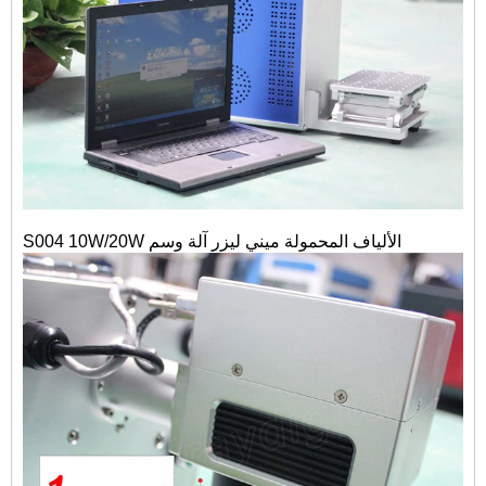
S004 10W/20W الألياف المحمولة ميني ليزر آلة وسم