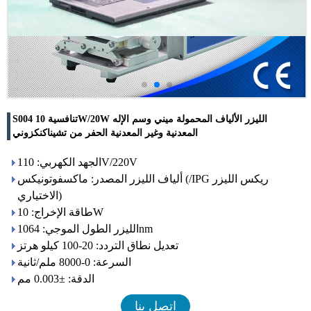
S004 تنافسية 10W/20W الليزر الألياف المحمولة ميني وسم الإله
المعدنية وغير المعدنية الحفر من تشيناكنكزوني
الجهد الكهربي: 110V/220V
ألياف الليزر المصدر: ماكسفوتونيكس (/IPG ريكس الليزر
الاختياري)
طاقة الإخراج: 10W
الليزر الطول الموجي: 1064nm
تعديل نطاق التردد: 20-100 كيلو هرتز
السرعة: 0-8000 ملم/ثانية
الدقة: ±0.003 مم
اتصل بنا