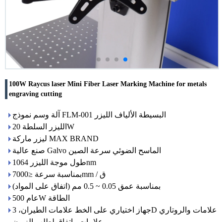
100W Raycus laser Mini Fiber Laser Marking Machine for metals
engraving cutting
آلة وسم نموذج FLM-001 البسيطة الألياف الليزر
الليزر السلطة 20W
ليزر ماركة MAX BRAND
صنع عالية Galvo الماسح الضوئي سرعة الصين
طول موجة الليزر 1064nm
بمناسبة سرعة ≤7000mm / ق
بمناسبة عمق 0.05 ~ 0.5 مم (اتفاق على المواد)
عام 500W الطاقة
جهاز اختياري على الخط علامات الطيران، 3D علامات والروتاري
علامات واتفاق لطلب الزبون