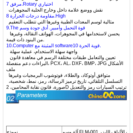
مرفق 7.Rotary اختياري
نقش ووضع علامة داخل وخارج الحلبة المجوهرات
مقاومة درجات الحرارة 8.High
مثالية لوسم المعدات الطبية وغيرها التي تتطلب التعقيم
9.The قوة التحمل وأمبير. أدق جودة وسم
يحسن لاستخدامها في المجوهرات، الهواتف النقالة، وغيرها
من البنود ذات قيمة.
10.Computer المثبتة مع software10 قوية الحرة.
واجهة سهلة الاستخدام، عملية سهلة
تعيين والتعامل طبقات مختلفة الرسم في معاهدة قانون
البراءات دعم منفصلة، ​​PCX، AL، DXF، BMP، JPG الأشكال
ملف
متوافق أوتوكاد، والطلاء، فوتوشوب البرمجيات وغيرها
التسلسل التلقائي، تاريخ ترميز الرسالة، رمز، نمط، شخصية،
صورة، قانون نقابة المحامين، 2D ترتيب السيارات رمز والتعديل
FLM-00 البسيطة الألياف الليزر
نموذج