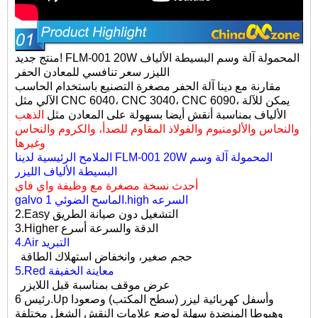
منتج جديد! FLM-001 20W المحمولة
آلة وسم البسيطة الألياف
الليزر
سعر تنافسي للمعادن الحفر
مقارنة مع دينا
آلة الحفر مصغرة التصنيع باستخدام الحاسب
، يمكن للآلة
CNC 6090
،
CNC 3040
،
CNC 6040
مثل
الآلي
الألياف بمناسبة أنقش أيضا بسهولة على المعادن مثل
الذهب
والنحاس والألومنيوم والفولاذ المقاوم للصدأ، والكروم والنحاس
وغيرها
الملامح الرئيسية لدينا FLM-001 20W المحمولة آلة وسم
البسيطة الألياف الليزر
أحدث نسخة مصغرة مع وظيفة واي فاي
galvo الماسح الضوئي 1.high السرعه
2.Easy التشغيل دون صيانة الطريق
3.Higher الدقة والسرعة أسرع
4.Air التبريد
حجم صغير، وانخفاض استهلاك الطاقة
5.Red معاينة الخفيفة
عرض موقف بمناسبة قبل اللايزر
رئيس 6.Up وأسفل كهربائية ليزر (سطح المكتب) وصعودا
وهبوطا المنضدة سهلة لوضع علامات النقش الشغل مختلفة