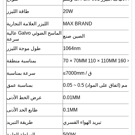
20W
طاقة الليزر
MAX BRAND
الليزر العلامة التجارية
عالية Galvo الماسح الضوئي
الصين صنع
سرعة
1064nm
طول موجة الليزر
بمناسبة منطقة
≤7000mm / ق
سرعة بمناسبة
0.05 ~ 0.5 مم (اتفاق على المواد)
بمناسبة عمق
0.01MM
عرض الخط الأدنى
0.1MM
طابع الحد الأدنى
تبريد الهواء القسري
طريقة التبريد
500W
السلطة العامة