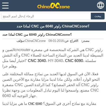
يبحث
لماذا حدد CNC راوتر 6040 من ChinaCNCzone؟
لماذا حدد CNC راوتر 6040 من ChinaCNCzone؟
مصدر:
الافراج عن:
2016-01-09
ChinaCNCzone
مؤلف:
مصغرة CNC راوتر
الصين وcncrouter هي الشركة المتخصصة في
و آلة النقش CNC البسيطة لدينا العديد من النماذج الساخنة للعملاء
، سلسلة
CNC 6090
، HY-3040،
CNC 3040
"اختيار أيضا مثل
وهلم جرا.
فعلا، الآن في السوق لديها العديد من نماذج مماثلة المختلفة على
النحو الوارد أعلاه، ولكن ماذا لدينا مزايا مقارنة مع الآخرين الصين
الصين CNC راوتر
مصغرة CNC آلة الحفر المصانع؟ كما الرائدة
CNC
مصنع، واسمحوا لنا اليوم تبادل المعلومات من وجهة نظرنا
آلة.
جهاز التوجيه
6040
مقارنة مع نماذج أخرى في السوق؟
ما هي مزايا لدينا
CNC 6040