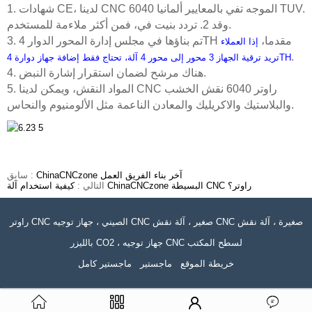
1. شهادات CE، لدينا CNC 6040 الموجه تفي بالمعايير ألمانيا TUV.
وقد 2. تردد بنيت في، فمن أكثر ملاءمة للمستخدم.
3. تم بناؤها في مجلس إدارة المحور الدوار 4TH مقدما،
إذا العملاء
.
تريد ترقية الجهاز 3 محور إلى محور 4 آلة، تحتاج فقط إضافة جهاز دوارة 4TH
4. هناك مرشح لضمان استقرار إشارة النبض.
5. المواد النقش، ويمكن لدينا CNC راوتر 6040 نقش الخشب
والبلاستيك والاكريليك والمعادن الناعمة مثل الألومنيوم والنحاس.
ChinaCNCzone آخر بناء الفريق العمل
سابق :
كيفية استخدام آلة ChinaCNCzone البسيطة CNC راوتر؟
التالي :
راوتر CNC الصيني ، جهاز توجيه CNC صغير ، آلة نقش CNC صغيرة ، آلة نقش
بالليزر CO2 ، جهاز توجيه CNC لسطح المكتب
خريطة الموقع
ماجستير
ماجستير كامل