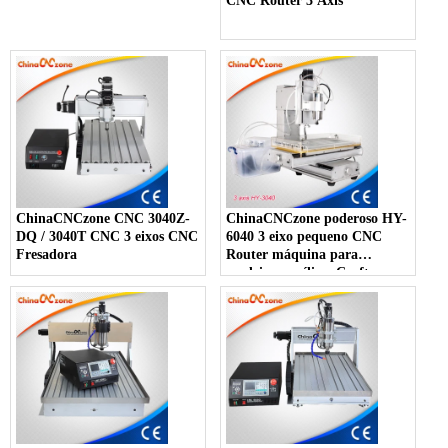
CNC Router 3 Axis
ChinaCNCzone CNC 3040Z-
ChinaCNCzone poderoso HY-
DQ / 3040T CNC 3 eixos CNC
6040 3 eixo pequeno CNC
Fresadora
Router máquina para
madeira, acrílico, Craftman,
Hobby e Workshop
(1500W/2200W)