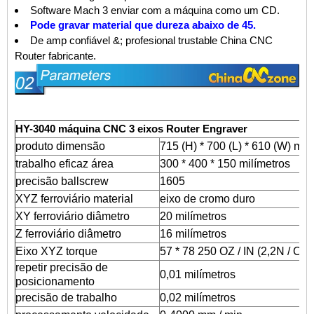
Software Mach 3 enviar com a máquina como um CD.
Pode gravar material que dureza abaixo de 45.
De amp confiável &; profesional trustable
China CNC
Router
fabricante
.
HY-3040 máquina CNC 3 eixos Router Engraver
produto dimensão
715 (H) * 700 (L) * 610 (W) mil
trabalho eficaz área
300 * 400 * 150 milímetros
precisão ballscrew
1605
XYZ ferroviário material
eixo de cromo duro
XY ferroviário diâmetro
20 milímetros
Z ferroviário diâmetro
16 milímetros
Eixo XYZ torque
57 * 78 250 OZ / IN (2,2N / CM)
repetir precisão de
0,01 milímetros
posicionamento
precisão de trabalho
0,02 milímetros