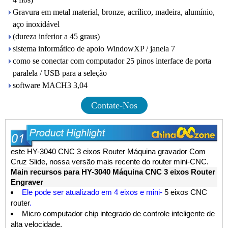
Gravura em metal material, bronze, acrílico, madeira, alumínio,
aço inoxidável
(dureza inferior a 45 graus)
sistema informático de apoio WindowXP / janela 7
como se conectar com computador 25 pinos interface de porta
paralela / USB para a seleção
software MACH3 3,04
Contate-Nos
este
HY-3040
CNC 3 eixos Router
Máquina gravador Com
Cruz Slide,
nossa versão mais recente do
router mini-CNC
.
M
ain
recursos para
HY-3040
Máquina CNC 3 eixos Router
Engraver
Ele pode ser atualizado em 4 eixos e mini-
5 eixos CNC
router
.
Micro computador chip integrado de controle inteligente de
alta velocidade.