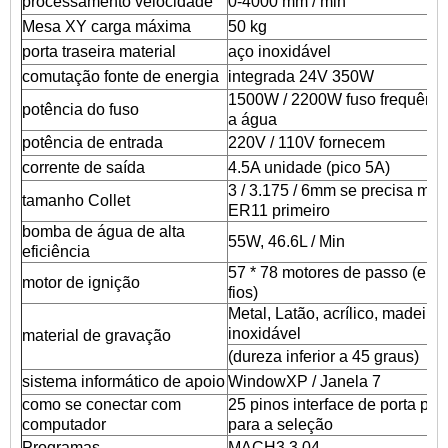
processamento velocidade
0-4000 mm / min
Mesa XY carga máxima
50 kg
porta traseira material
aço inoxidável
comutação fonte de energia
integrada 24V 350W
1500W / 2200W fuso frequência
potência do fuso
a água
potência de entrada
220V / 110V fornecem
corrente de saída
4.5A unidade (pico 5A)
3 / 3.175 / 6mm se precisa mud
tamanho Collet
ER11 primeiro
bomba de água de alta
55W, 46.6L / Min
eficiência
57 * 78 motores de passo (em 
motor de ignição
fios)
Metal, Latão, acrílico, madeira,
inoxidável
material de gravação
(dureza inferior a 45 graus)
sistema informático de apoio
WindowXP / Janela 7
como se conectar com
25 pinos interface de porta par
computador
para a seleção
Programas
MACH3 3,04