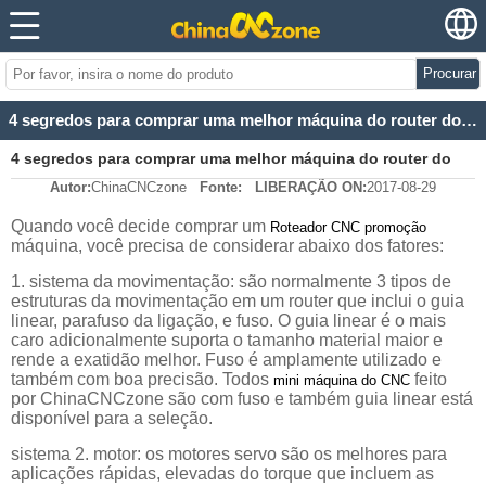
Procurar
4 segredos para comprar uma melhor máquina do router do CNC de China
4 segredos para comprar uma melhor máquina do router do
Autor:
ChinaCNCzone
Fonte:
LIBERAÇÃO ON:
2017-08-29
CNC de China
Quando você decide comprar um
Roteador CNC promoção
máquina, você precisa de considerar abaixo dos fatores:
1. sistema da movimentação: são normalmente 3 tipos de
estruturas da movimentação em um router que inclui o guia
linear, parafuso da ligação, e fuso. O guia linear é o mais
caro adicionalmente suporta o tamanho material maior e
rende a exatidão melhor. Fuso é amplamente utilizado e
também com boa precisão. Todos
feito
mini máquina do CNC
por ChinaCNCzone são com fuso e também guia linear está
disponível para a seleção.
sistema 2. motor: os motores servo são os melhores para
aplicações rápidas, elevadas do torque que incluem as