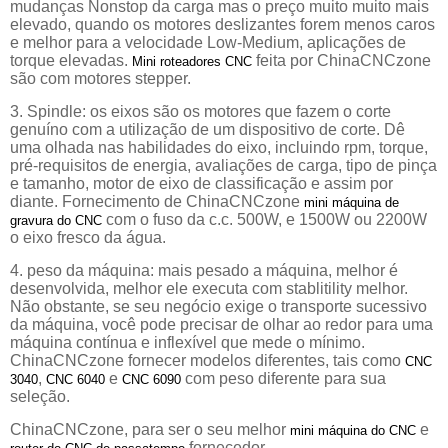
mudanças Nonstop da carga mas o preço muito muito mais
elevado, quando os motores deslizantes forem menos caros
e melhor para a velocidade Low-Medium, aplicações de
torque elevadas.
feita por ChinaCNCzone
Mini roteadores CNC
são com motores stepper.
3. Spindle: os eixos são os motores que fazem o corte
genuíno com a utilização de um dispositivo de corte. Dê
uma olhada nas habilidades do eixo, incluindo rpm, torque,
pré-requisitos de energia, avaliações de carga, tipo de pinça
e tamanho, motor de eixo de classificação e assim por
diante. Fornecimento de ChinaCNCzone
mini máquina de
com o fuso da c.c. 500W, e 1500W ou 2200W
gravura do CNC
o eixo fresco da água.
4. peso da máquina: mais pesado a máquina, melhor é
desenvolvida, melhor ele executa com stablitility melhor.
Não obstante, se seu negócio exige o transporte sucessivo
da máquina, você pode precisar de olhar ao redor para uma
máquina contínua e inflexível que mede o mínimo.
ChinaCNCzone fornecer modelos diferentes, tais como
CNC
,
e
com peso diferente para sua
3040
CNC 6040
CNC 6090
seleção.
ChinaCNCzone, para ser o seu melhor
e
mini máquina do CNC
fornecedor.