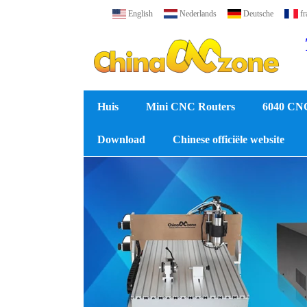
English
Nederlands
Deutsche
fr
Huis
Mini CNC Routers
6040 CN
Download
Chinese officiële website