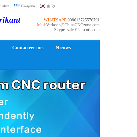
Italian
Ελληνικά
한국어
rikant
WHATSAPP:
008613725576791
Mail:
Verkoop@ChinaCNCzone.com
Skype: sales02atscotlecom
Contacteer ons
Nieuws