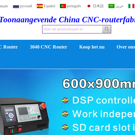
ançais
русский
Español
português
日本語
عربى
Toonaangevende China CNC-routerfab
C Router
3040 CNC Router
Koop het nu
Over ons