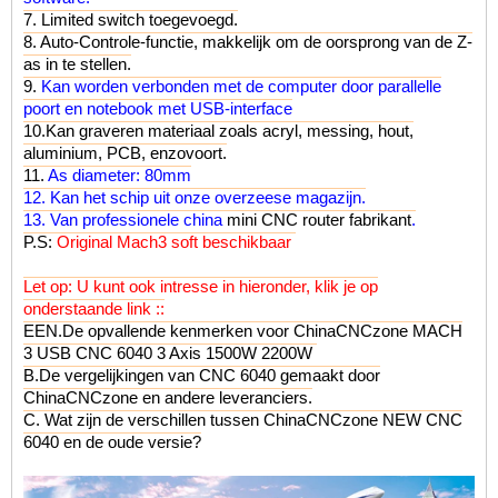
7. Limited switch toegevoegd.
8. Auto-Controle-functie, makkelijk om de oorsprong van de Z-
as in te stellen.
9.
Kan worden verbonden met de computer door
parallelle
poort
en notebook met USB-interface
10.Kan graveren materiaal zoals acryl, messing, hout,
aluminium, PCB, enzovoort.
11.
As diameter: 80mm
12. Kan het schip uit onze overzeese magazijn.
13. Van professionele china
mini CNC router fabrikant
.
P.S:
Original Mach3 soft beschikbaar
Let op: U kunt ook intresse in hieronder, klik je op
onderstaande link ::
EEN.
De opvallende kenmerken voor ChinaCNCzone MACH
3 USB CNC 6040 3 Axis 1500W 2200W
B.
De vergelijkingen van CNC 6040 gemaakt door
ChinaCNCzone en andere leveranciers
.
C.
Wat zijn de verschillen tussen ChinaCNCzone NEW CNC
6040 en de oude versie?