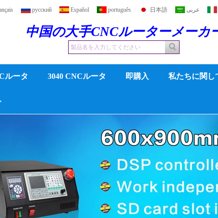
ançais
русский
Español
português
日本語
عربى
中国の大手CNCルーターメーカ
CNCルータ
3040 CNCルータ
即購入
私たちに関し
ト