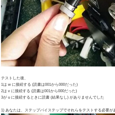
テストした後、
1は w に接続する (読書は001から000だった)
2は v に接続する (読書は001から000だった)
3が u に接続するときに読書 (結果なし) がありませんでした
1) あなたは、ステップバイステップでそれらをテストする必要が