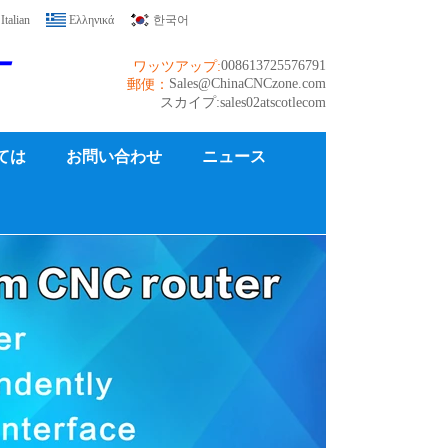
Italian
Ελληνικά
한국어
ー
008613725576791
ワッツアップ:
Sales@ChinaCNCzone.com
郵便：
スカイプ:sales02atscotlecom
ては
お問い合わせ
ニュース