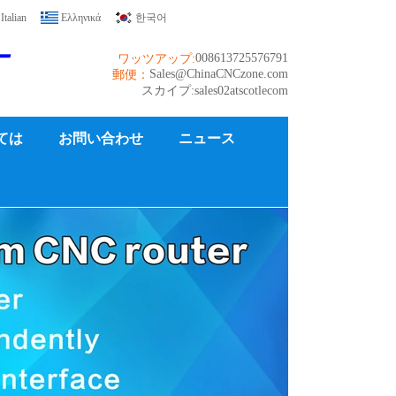
Italian
Ελληνικά
한국어
ー
008613725576791
ワッツアップ:
Sales@ChinaCNCzone.com
郵便：
スカイプ:sales02atscotlecom
ては
お問い合わせ
ニュース