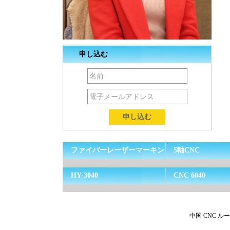
申し込む
ファイバーレーザーマーキン
5軸CNC
グ機
HY-3040
CNC 6040
中国 CNC ル