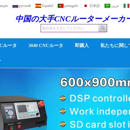
ançais
русский
Español
português
日本語
عربى
中国の大手CNCルーターメーカ
CNCルータ
3040 CNCルータ
即購入
私たちに関し
ト