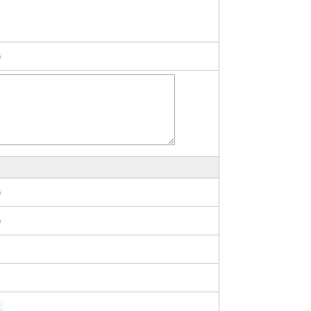
)
)
)