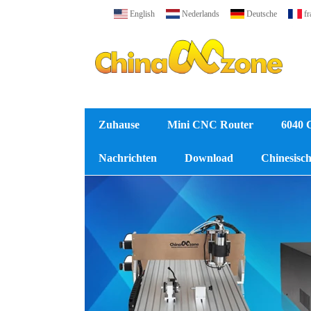
English
Nederlands
Deutsche
fr
Zuhause
Mini CNC Router
6040 
Nachrichten
Download
Chinesische