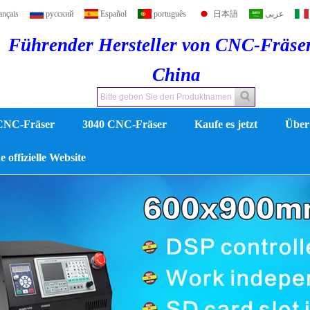
ançais
русский
Español
português
日本語
عربى
Führender Hersteller von CNC-Fräse
China
CNC-Fräser
3040 CNC-Fräser
Kaufe es jetzt
Über
 offizielle Website