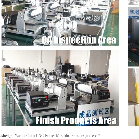
isherige :
Warum China CNC-Router-Maschine Preise explodieren?