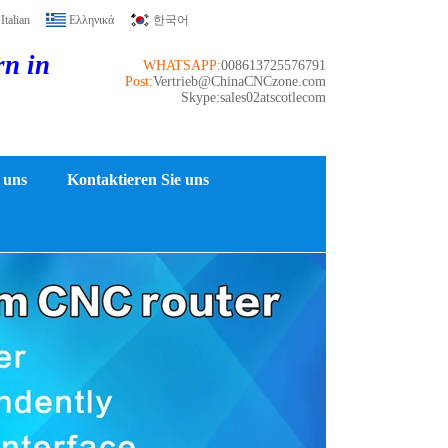
Italian
Ελληνικά
한국어
rn in
WHATSAPP:
008613725576791
Post:
Vertrieb@ChinaCNCzone.com
Skype:sales02atscotlecom
 uns
Kontaktieren Sie uns