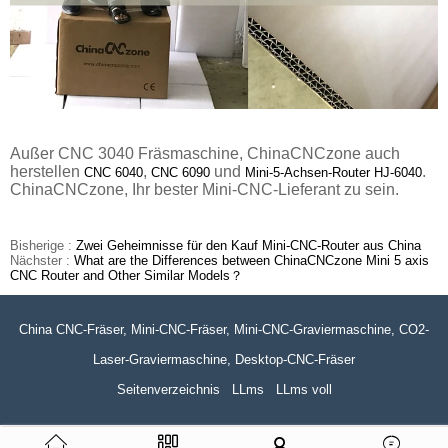
Außer CNC 3040 Fräsmaschine, ChinaCNCzone auch
herstellen
,
und
.
CNC 6040
CNC 6090
Mini-5-Achsen-Router
HJ-6040
ChinaCNCzone, Ihr bester Mini-CNC-Lieferant zu sein.
Bisherige :
Zwei Geheimnisse für den Kauf Mini-CNC-Router aus China
Nächster :
What are the Differences between ChinaCNCzone Mini 5 axis
CNC Router and Other Similar Models？
China CNC-Fräser, Mini-CNC-Fräser, Mini-CNC-Graviermaschine, CO2-
Laser-Graviermaschine, Desktop-CNC-Fräser
Seitenverzeichnis
LLms
LLms voll