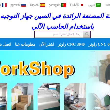
Itali
عربى
日本語
português
Español
русский
s
 المصنعة الرائدة في الصين جهاز التوجيه
باستخدام الحاسب الآلي
اوتر
3040 CNC راوتر
اشتر الآن
معلومات عنا
اتصل بن