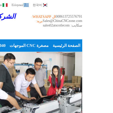
an
Ελληνικά
한국어
الشركة
008613725576791
ال WHATSAPP:
Sales@ChinaCNCzone.com
بريد:
سكايب: sales02atscotlecom
الصفحة الرئيسية
مصغرة CNC الموجهات
6040 CNC ر