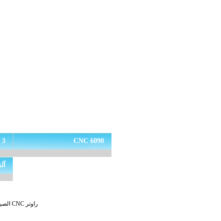
CNC 6090
3 محور CNC
آلة
راوتر CNC الصيني ، جهاز توجيه CNC صغير ، آلة نقش CNC صغيرة ، آلة نقش بالليزر CO2 ، جهاز توجيه CNC لسطح المكتب