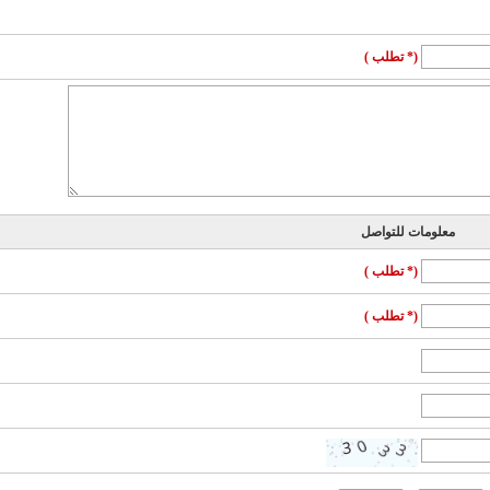
(* تطلب )
معلومات للتواصل
(* تطلب )
(* تطلب )