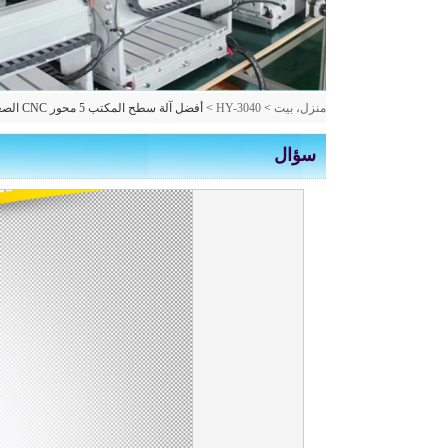
منزل، بيت
>
HY-3040
>
أفضل آلة سطح المكتب 5 محور CNC الصغيرة HY 3040 جديدة للألومنيوم طحن للبيع
سؤال