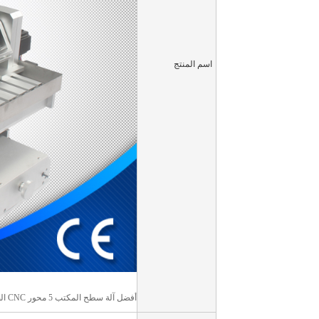
اسم المنتج
أفضل آلة سطح المكتب 5 محور CNC الصغيرة HY 3040 جديدة للألومنيوم طحن للبيع